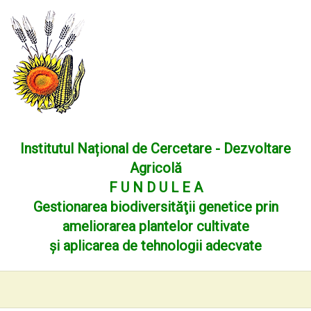
Institutul Național de Cercetare - Dezvoltare
Agricolă
F U N D U L E A
Gestionarea biodiversităţii genetice prin
ameliorarea plantelor cultivate
şi aplicarea de tehnologii adecvate