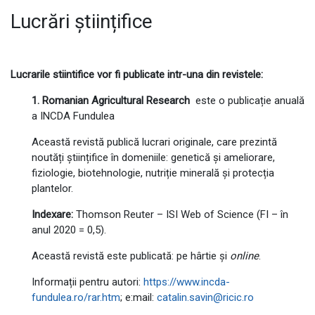
Lucrări științifice
Lucrarile stiintifice vor fi publicate intr-una din revistele:
1. Romanian Agricultural Research
este o publicație anuală
a INCDA Fundulea
Această revistă publică lucrari originale, care prezintă
noutăți științifice în domeniile: genetică și ameliorare,
fiziologie, biotehnologie, nutriție minerală și protecția
plantelor.
Indexare:
Thomson Reuter – ISI Web of Science (FI – în
anul 2020 = 0,5).
Această revistă este publicată: pe hârtie și
online
.
Informații pentru autori:
https://www.incda-
fundulea.ro/rar.htm
; e:mail:
catalin.savin@ricic.ro